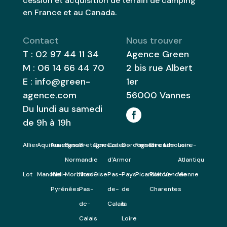
cession et acquisition de terrain de camping
en France et au Canada.
Contact
Nous trouver
T :
02 97 44 11 34
Agence Green
M :
06 14 66 44 70
2 bis rue Albert
E :
info@green-
1er
agence.com
56000
Vannes
Du lundi au samedi
de 9h à 19h
Allier
Aquitaine
Auvergne
Basse-
Bretagne
Correze
Cotes-
Dordogne
Finistere
Gironde
Limousin
Loire-
Normandie
d'Armor
Atlantique
Lot
Manche
Midi-
Morbihan
Nord-
Oise
Pas-
Pays
Picardie
Poitou-
Vendee
Vienne
Pyrénées
Pas-
de-
de
Charentes
de-
Calais
la
Calais
Loire