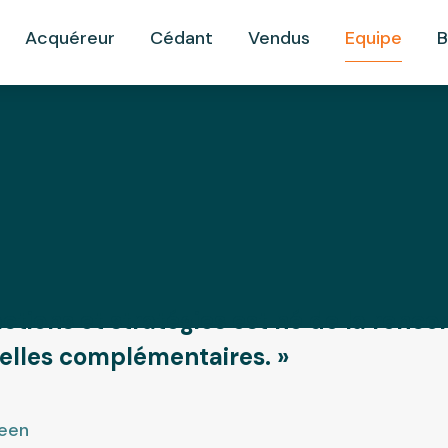
Acquéreur
Cédant
Vendus
Equipe
B
tions et stratégies est né de la renco
elles complémentaires. »
reen