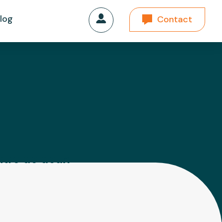
log
Contact
ntre de deux