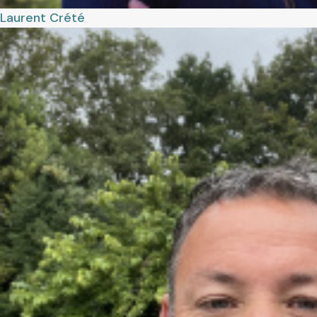
Laurent
Crété