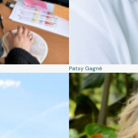
Patsy
Gagné