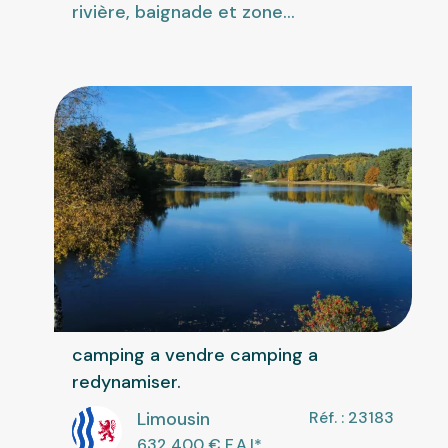
rivière, baignade et zone...
camping a vendre camping a
redynamiser.
Limousin
Réf. : 23183
632 400
€ F.A.I
*