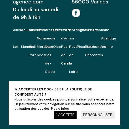
agence.com
56000
Vannes
Du lundi au samedi
de 9h à 19h
Allier
Aquitaine
Auvergne
Basse-
Bretagne
Correze
Cotes-
Dordogne
Finistere
Gironde
Limousin
Loire-
Normandie
d'Armor
Atlantique
Lot
Manche
Midi-
Morbihan
Nord-
Oise
Pas-
Pays
Picardie
Poitou-
Vendee
Vienne
Pyrénées
Pas-
de-
de
Charentes
de-
Calais
la
Calais
Loire
🍪 ACCEPTER LES COOKIES ET LA POLITIQUE DE
CONFIDENTIALITÉ ?
Nous utilisons des cookies pour personnaliser votre expérience.
© 2026 Agence Green -
Mentions légales
-
En poursuivant votre navigation sur ce site, vous acceptez notre
Politique de confidentialité
-
Beeview, agence
utilisation des cookies.
Plus d'infos
web Morbihan
J'ACCEPTE
PERSONNALISER