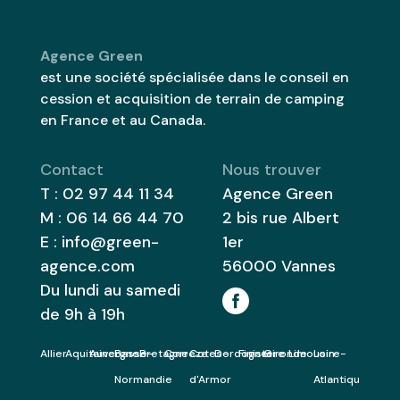
Agence Green
est une société spécialisée dans le conseil en
cession et acquisition de terrain de camping
en France et au Canada.
Contact
Nous trouver
T :
02 97 44 11 34
Agence Green
M :
06 14 66 44 70
2 bis rue Albert
E :
info@green-
1er
agence.com
56000
Vannes
Du lundi au samedi
de 9h à 19h
Allier
Aquitaine
Auvergne
Basse-
Bretagne
Correze
Cotes-
Dordogne
Finistere
Gironde
Limousin
Loire-
Normandie
d'Armor
Atlantique