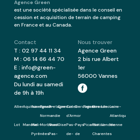
Agence Green
est une société spécialisée dans le conseil en
cession et acquisition de terrain de camping
en France et au Canada.
Contact
Nous trouver
T :
02 97 44 11 34
Agence Green
M :
06 14 66 44 70
2 bis rue Albert
E :
info@green-
1er
agence.com
56000
Vannes
Du lundi au samedi
de 9h à 19h
Allier
Aquitaine
Auvergne
Basse-
Bretagne
Correze
Cotes-
Dordogne
Finistere
Gironde
Limousin
Loire-
Normandie
d'Armor
Atlantique
Lot
Manche
Midi-
Morbihan
Nord-
Oise
Pas-
Pays
Picardie
Poitou-
Vendee
Vienne
Pyrénées
Pas-
de-
de
Charentes