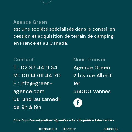
Agence Green
est une société spécialisée dans le conseil en
cession et acquisition de terrain de camping
en France et au Canada.
Contact
Nous trouver
T :
02 97 44 11 34
Agence Green
M :
06 14 66 44 70
2 bis rue Albert
E :
info@green-
1er
agence.com
56000
Vannes
Du lundi au samedi
de 9h à 19h
Allier
Aquitaine
Auvergne
Basse-
Bretagne
Correze
Cotes-
Dordogne
Finistere
Gironde
Limousin
Loire-
Normandie
d'Armor
Atlantique