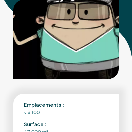
Emplacements :
< à 100
Surface :
47 000
m²