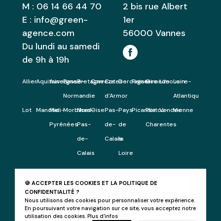
M :
06 14 66 44 70
2 bis rue Albert
E :
info@green-
1er
agence.com
56000
Vannes
Du lundi au samedi
de 9h à 19h
Allier
Aquitaine
Auvergne
Basse-
Bretagne
Correze
Cotes-
Dordogne
Finistere
Gironde
Limousin
Loire-
Normandie
d'Armor
Atlantique
Lot
Manche
Midi-
Morbihan
Nord-
Oise
Pas-
Pays
Picardie
Poitou-
Vendee
Vienne
Pyrénées
Pas-
de-
de
Charentes
de-
Calais
la
Calais
Loire
🍪 ACCEPTER LES COOKIES ET LA POLITIQUE DE
CONFIDENTIALITÉ ?
Nous utilisons des cookies pour personnaliser votre expérience.
© 2026 Agence Green -
Mentions légales
-
En poursuivant votre navigation sur ce site, vous acceptez notre
Politique de confidentialité
-
Beeview, agence
utilisation des cookies.
Plus d'infos
web Morbihan