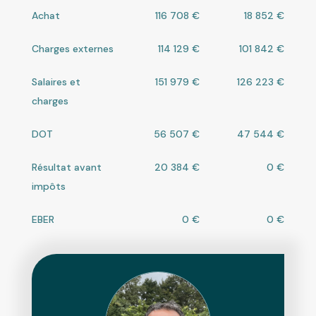
Achat
116 708 €
18 852 €
Charges externes
114 129 €
101 842 €
Salaires et
151 979 €
126 223 €
charges
DOT
56 507 €
47 544 €
Résultat avant
20 384 €
0 €
impôts
EBER
0 €
0 €